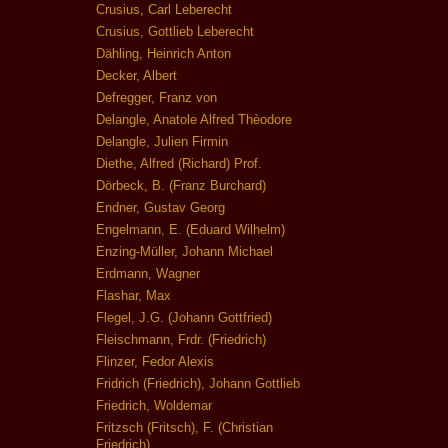
Crusius, Carl Leberecht
Crusius, Gottlieb Leberecht
Dähling, Heinrich Anton
Decker, Albert
Defregger, Franz von
Delangle, Anatole Alfred Thèodore
Delangle, Julien Firmin
Diethe, Alfred (Richard) Prof.
Dörbeck, B. (Franz Burchard)
Endner, Gustav Georg
Engelmann, E. (Eduard Wilhelm)
Enzing-Müller, Johann Michael
Erdmann, Wagner
Flashar, Max
Flegel, J.G. (Johann Gottfried)
Fleischmann, Frdr. (Friedrich)
Flinzer, Fedor Alexis
Fridrich (Friedrich), Johann Gottlieb
Friedrich, Woldemar
Fritzsch (Fritsch), F. (Christian
Friedrich)