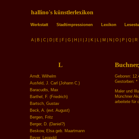
hallino's künstlerlexikon
Werkstatt
Stadtimpressionen
Lexikon
Lesest
A
|
B
|
C
|
D
|
E
|
F
|
G
|
H
|
I
|
J
|
K
|
L
|
M
|
N
|
O
|
P
|
Q
|
R
L
Buchner
Arndt, Wilhelm
Geboren: 12.
Gestorben: *
Ausfeld, J. Carl (Johann C.)
Baracudts, Max
Maler und Ill
Münchner Aka
Barthel, F. (Friedrich)
arbeitete für 
Bartsch, Gustav
Beck, A. (evt. August)
Bergen, Fritz
Berger, D. (Daniel?)
Beskow, Elsa geb. Maartmann
Beyer, Leopold