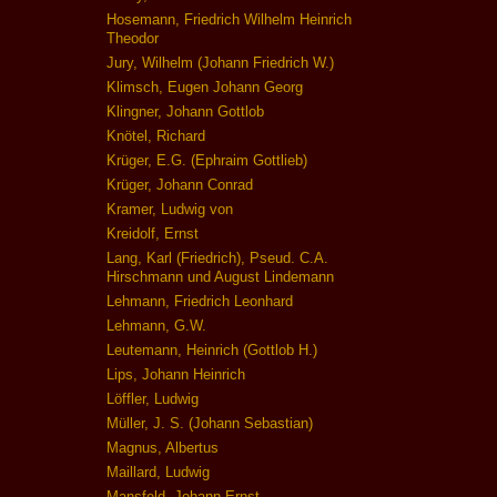
Hosemann, Friedrich Wilhelm Heinrich
Theodor
Jury, Wilhelm (Johann Friedrich W.)
Klimsch, Eugen Johann Georg
Klingner, Johann Gottlob
Knötel, Richard
Krüger, E.G. (Ephraim Gottlieb)
Krüger, Johann Conrad
Kramer, Ludwig von
Kreidolf, Ernst
Lang, Karl (Friedrich), Pseud. C.A.
Hirschmann und August Lindemann
Lehmann, Friedrich Leonhard
Lehmann, G.W.
Leutemann, Heinrich (Gottlob H.)
Lips, Johann Heinrich
Löffler, Ludwig
Müller, J. S. (Johann Sebastian)
Magnus, Albertus
Maillard, Ludwig
Mansfeld, Johann Ernst