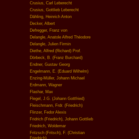
Crusius, Carl Leberecht
Crusius, Gottlieb Leberecht
Dähling, Heinrich Anton
Decker, Albert
Defregger, Franz von
Delangle, Anatole Alfred Thèodore
Delangle, Julien Firmin
Diethe, Alfred (Richard) Prof.
Dörbeck, B. (Franz Burchard)
Endner, Gustav Georg
Engelmann, E. (Eduard Wilhelm)
Enzing-Müller, Johann Michael
Erdmann, Wagner
Flashar, Max
Flegel, J.G. (Johann Gottfried)
Fleischmann, Frdr. (Friedrich)
Flinzer, Fedor Alexis
Fridrich (Friedrich), Johann Gottlieb
Friedrich, Woldemar
Fritzsch (Fritsch), F. (Christian
Friedrich)