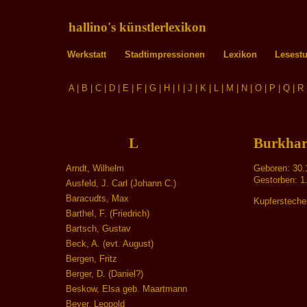
hallino's künstlerlexikon
Werkstatt
Stadtimpressionen
Lexikon
Lesest
A
|
B
|
C
|
D
|
E
|
F
|
G
|
H
|
I
|
J
|
K
|
L
|
M
|
N
|
O
|
P
|
Q
|
R
L
Burkhar
Arndt, Wilhelm
Geboren: 30.
Gestorben: 1
Ausfeld, J. Carl (Johann C.)
Baracudts, Max
Kupfersteche
Barthel, F. (Friedrich)
Bartsch, Gustav
Beck, A. (evt. August)
Bergen, Fritz
Berger, D. (Daniel?)
Beskow, Elsa geb. Maartmann
Beyer, Leopold