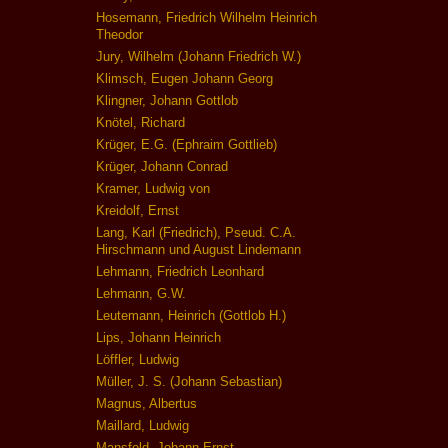
Hosemann, Friedrich Wilhelm Heinrich
Theodor
Jury, Wilhelm (Johann Friedrich W.)
Klimsch, Eugen Johann Georg
Klingner, Johann Gottlob
Knötel, Richard
Krüger, E.G. (Ephraim Gottlieb)
Krüger, Johann Conrad
Kramer, Ludwig von
Kreidolf, Ernst
Lang, Karl (Friedrich), Pseud. C.A.
Hirschmann und August Lindemann
Lehmann, Friedrich Leonhard
Lehmann, G.W.
Leutemann, Heinrich (Gottlob H.)
Lips, Johann Heinrich
Löffler, Ludwig
Müller, J. S. (Johann Sebastian)
Magnus, Albertus
Maillard, Ludwig
Mansfeld, Johann Ernst