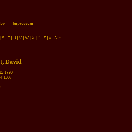
ube
Impressum
|
S
|
T
|
U
|
V
|
W
|
X
|
Y
|
Z
|
#
|
Alle
t, David
12.1798
.4.1837
r