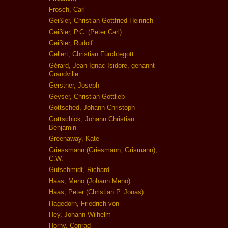
Frosch, Carl
Geißler, Christian Gottfried Heinrich
Geißler, P.C. (Peter Carl)
Geißler, Rudolf
Gellert, Christian Fürchtegott
Gérard, Jean Ignac Isidore, genannt
Grandville
Gerstner, Joseph
Geyser, Christian Gottlieb
Gottsched, Johann Christoph
Gottschick, Johann Christian
Benjamin
Greenaway, Kate
Griessmann (Griesmann, Grismann),
C.W.
Gutschmidt, Richard
Haas, Meno (Johann Meno)
Haas, Peter (Christian P. Jonas)
Hagedorn, Friedrich von
Hey, Johann Wilhelm
Horny, Conrad