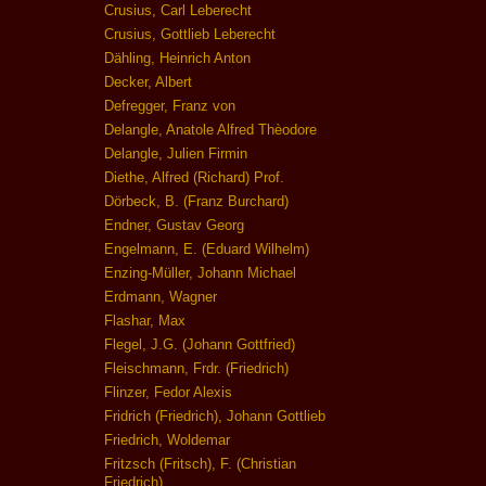
Crusius, Carl Leberecht
Crusius, Gottlieb Leberecht
Dähling, Heinrich Anton
Decker, Albert
Defregger, Franz von
Delangle, Anatole Alfred Thèodore
Delangle, Julien Firmin
Diethe, Alfred (Richard) Prof.
Dörbeck, B. (Franz Burchard)
Endner, Gustav Georg
Engelmann, E. (Eduard Wilhelm)
Enzing-Müller, Johann Michael
Erdmann, Wagner
Flashar, Max
Flegel, J.G. (Johann Gottfried)
Fleischmann, Frdr. (Friedrich)
Flinzer, Fedor Alexis
Fridrich (Friedrich), Johann Gottlieb
Friedrich, Woldemar
Fritzsch (Fritsch), F. (Christian
Friedrich)