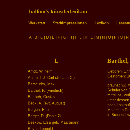
hallino's künstlerlexikon
Werkstatt
Stadtimpressionen
Lexikon
Lesest
A
|
B
|
C
|
D
|
E
|
F
|
G
|
H
|
I
|
J
|
K
|
L
|
M
|
N
|
O
|
P
|
Q
|
R
L
Barthel, 
Arndt, Wilhelm
Geboren: 1775
Gestorben: 1
Ausfeld, J. Carl (Johann C.)
Baracudts, Max
braunschw. M
Schüler von 
Barthel, F. (Friedrich)
mittellos, ve
Bartsch, Gustav
unter dessen
Beck, A. (evt. August)
nach Loskauf
Bergen, Fritz
Malerei in Dr
in Braunsch
Berger, D. (Daniel?)
Beskow, Elsa geb. Maartmann
Beyer, Leopold