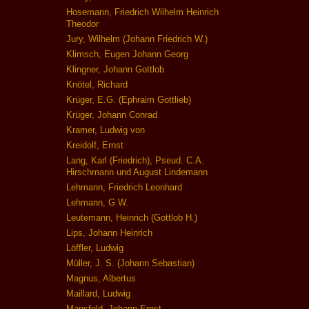
Hosemann, Friedrich Wilhelm Heinrich
Theodor
Jury, Wilhelm (Johann Friedrich W.)
Klimsch, Eugen Johann Georg
Klingner, Johann Gottlob
Knötel, Richard
Krüger, E.G. (Ephraim Gottlieb)
Krüger, Johann Conrad
Kramer, Ludwig von
Kreidolf, Ernst
Lang, Karl (Friedrich), Pseud. C.A.
Hirschmann und August Lindemann
Lehmann, Friedrich Leonhard
Lehmann, G.W.
Leutemann, Heinrich (Gottlob H.)
Lips, Johann Heinrich
Löffler, Ludwig
Müller, J. S. (Johann Sebastian)
Magnus, Albertus
Maillard, Ludwig
Mansfeld, Johann Ernst