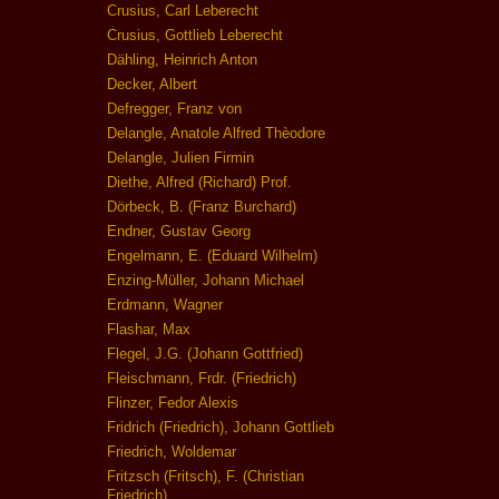
Crusius, Carl Leberecht
Crusius, Gottlieb Leberecht
Dähling, Heinrich Anton
Decker, Albert
Defregger, Franz von
Delangle, Anatole Alfred Thèodore
Delangle, Julien Firmin
Diethe, Alfred (Richard) Prof.
Dörbeck, B. (Franz Burchard)
Endner, Gustav Georg
Engelmann, E. (Eduard Wilhelm)
Enzing-Müller, Johann Michael
Erdmann, Wagner
Flashar, Max
Flegel, J.G. (Johann Gottfried)
Fleischmann, Frdr. (Friedrich)
Flinzer, Fedor Alexis
Fridrich (Friedrich), Johann Gottlieb
Friedrich, Woldemar
Fritzsch (Fritsch), F. (Christian
Friedrich)