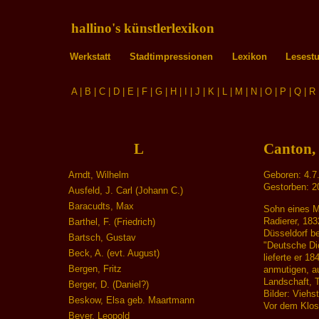
hallino's künstlerlexikon
Werkstatt
Stadtimpressionen
Lexikon
Lesest
A
|
B
|
C
|
D
|
E
|
F
|
G
|
H
|
I
|
J
|
K
|
L
|
M
|
N
|
O
|
P
|
Q
|
R
L
Canton,
Arndt, Wilhelm
Geboren: 4.7
Gestorben: 2
Ausfeld, J. Carl (Johann C.)
Baracudts, Max
Sohn eines M
Radierer, 18
Barthel, F. (Friedrich)
Düsseldorf b
Bartsch, Gustav
"Deutsche Di
Beck, A. (evt. August)
lieferte er 1
Bergen, Fritz
anmutigen, a
Landschaft, 
Berger, D. (Daniel?)
Bilder: Viehs
Beskow, Elsa geb. Maartmann
Vor dem Klost
Beyer, Leopold