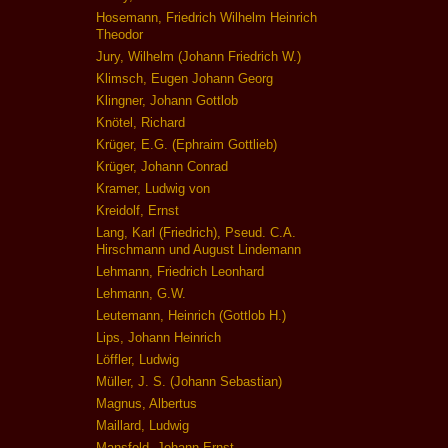
Hosemann, Friedrich Wilhelm Heinrich
Theodor
Jury, Wilhelm (Johann Friedrich W.)
Klimsch, Eugen Johann Georg
Klingner, Johann Gottlob
Knötel, Richard
Krüger, E.G. (Ephraim Gottlieb)
Krüger, Johann Conrad
Kramer, Ludwig von
Kreidolf, Ernst
Lang, Karl (Friedrich), Pseud. C.A.
Hirschmann und August Lindemann
Lehmann, Friedrich Leonhard
Lehmann, G.W.
Leutemann, Heinrich (Gottlob H.)
Lips, Johann Heinrich
Löffler, Ludwig
Müller, J. S. (Johann Sebastian)
Magnus, Albertus
Maillard, Ludwig
Mansfeld, Johann Ernst