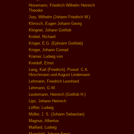
Hosemann, Friedrich Wilhelm Heinrich
Theodor
Jury, Wilhelm (Johann Friedrich W.)
Klimsch, Eugen Johann Georg
Klingner, Johann Gottlob
Knötel, Richard
Krüger, E.G. (Ephraim Gottlieb)
Krüger, Johann Conrad
Kramer, Ludwig von
Kreidolf, Ernst
Lang, Karl (Friedrich), Pseud. C.A.
Hirschmann und August Lindemann
Lehmann, Friedrich Leonhard
Lehmann, G.W.
Leutemann, Heinrich (Gottlob H.)
Lips, Johann Heinrich
Löffler, Ludwig
Müller, J. S. (Johann Sebastian)
Magnus, Albertus
Maillard, Ludwig
Mansfeld, Johann Ernst