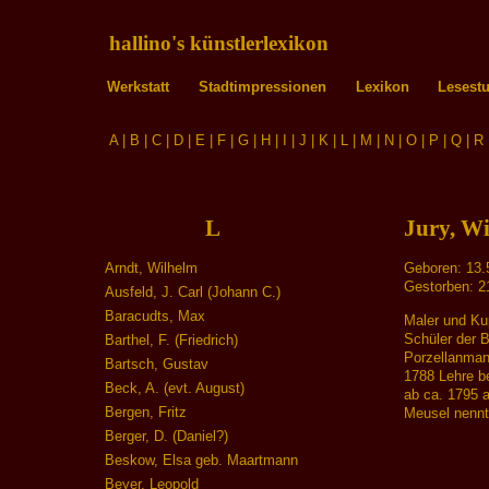
hallino's künstlerlexikon
Werkstatt
Stadtimpressionen
Lexikon
Lesest
A
|
B
|
C
|
D
|
E
|
F
|
G
|
H
|
I
|
J
|
K
|
L
|
M
|
N
|
O
|
P
|
Q
|
R
L
Jury, Wi
Arndt, Wilhelm
Geboren: 13.
Gestorben: 21
Ausfeld, J. Carl (Johann C.)
Baracudts, Max
Maler und Ku
Schüler der B
Barthel, F. (Friedrich)
Porzellanman
Bartsch, Gustav
1788 Lehre be
Beck, A. (evt. August)
ab ca. 1795 a
Bergen, Fritz
Meusel nennt
Berger, D. (Daniel?)
Beskow, Elsa geb. Maartmann
Beyer, Leopold