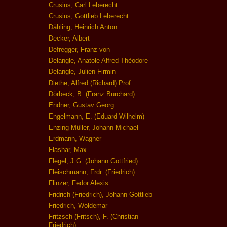
Crusius, Carl Leberecht
Crusius, Gottlieb Leberecht
Dähling, Heinrich Anton
Decker, Albert
Defregger, Franz von
Delangle, Anatole Alfred Thèodore
Delangle, Julien Firmin
Diethe, Alfred (Richard) Prof.
Dörbeck, B. (Franz Burchard)
Endner, Gustav Georg
Engelmann, E. (Eduard Wilhelm)
Enzing-Müller, Johann Michael
Erdmann, Wagner
Flashar, Max
Flegel, J.G. (Johann Gottfried)
Fleischmann, Frdr. (Friedrich)
Flinzer, Fedor Alexis
Fridrich (Friedrich), Johann Gottlieb
Friedrich, Woldemar
Fritzsch (Fritsch), F. (Christian
Friedrich)