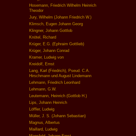
Hosemann, Friedrich Wilhelm Heinrich
Theodor
Jury, Wilhelm (Johann Friedrich W.)
Klimsch, Eugen Johann Georg
Klingner, Johann Gottlob
Knötel, Richard
Krüger, E.G. (Ephraim Gottlieb)
Krüger, Johann Conrad
Kramer, Ludwig von
Kreidolf, Ernst
Lang, Karl (Friedrich), Pseud. C.A.
Hirschmann und August Lindemann
Lehmann, Friedrich Leonhard
Lehmann, G.W.
Leutemann, Heinrich (Gottlob H.)
Lips, Johann Heinrich
Löffler, Ludwig
Müller, J. S. (Johann Sebastian)
Magnus, Albertus
Maillard, Ludwig
Mansfeld, Johann Ernst