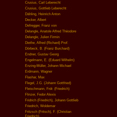
Crusius, Carl Leberecht
Crusius, Gottlieb Leberecht
Dähling, Heinrich Anton
Decker, Albert
Defregger, Franz von
Delangle, Anatole Alfred Thèodore
Delangle, Julien Firmin
Diethe, Alfred (Richard) Prof.
Dörbeck, B. (Franz Burchard)
Endner, Gustav Georg
Engelmann, E. (Eduard Wilhelm)
Enzing-Müller, Johann Michael
Erdmann, Wagner
Flashar, Max
Flegel, J.G. (Johann Gottfried)
Fleischmann, Frdr. (Friedrich)
Flinzer, Fedor Alexis
Fridrich (Friedrich), Johann Gottlieb
Friedrich, Woldemar
Fritzsch (Fritsch), F. (Christian
Friedrich)