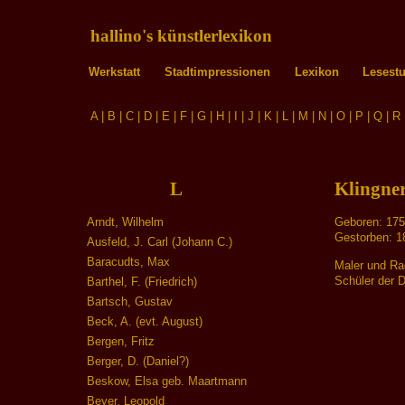
hallino's künstlerlexikon
Werkstatt
Stadtimpressionen
Lexikon
Lesest
A
|
B
|
C
|
D
|
E
|
F
|
G
|
H
|
I
|
J
|
K
|
L
|
M
|
N
|
O
|
P
|
Q
|
R
L
Klingner
Arndt, Wilhelm
Geboren: 175
Gestorben: 1
Ausfeld, J. Carl (Johann C.)
Baracudts, Max
Maler und Ra
Schüler der D
Barthel, F. (Friedrich)
Bartsch, Gustav
Beck, A. (evt. August)
Bergen, Fritz
Berger, D. (Daniel?)
Beskow, Elsa geb. Maartmann
Beyer, Leopold