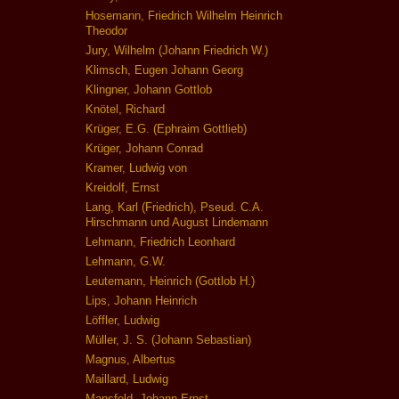
Hosemann, Friedrich Wilhelm Heinrich
Theodor
Jury, Wilhelm (Johann Friedrich W.)
Klimsch, Eugen Johann Georg
Klingner, Johann Gottlob
Knötel, Richard
Krüger, E.G. (Ephraim Gottlieb)
Krüger, Johann Conrad
Kramer, Ludwig von
Kreidolf, Ernst
Lang, Karl (Friedrich), Pseud. C.A.
Hirschmann und August Lindemann
Lehmann, Friedrich Leonhard
Lehmann, G.W.
Leutemann, Heinrich (Gottlob H.)
Lips, Johann Heinrich
Löffler, Ludwig
Müller, J. S. (Johann Sebastian)
Magnus, Albertus
Maillard, Ludwig
Mansfeld, Johann Ernst