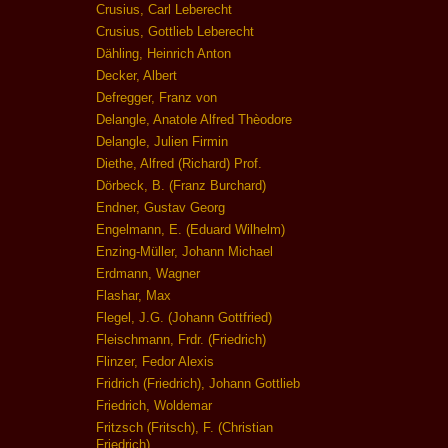
Crusius, Carl Leberecht
Crusius, Gottlieb Leberecht
Dähling, Heinrich Anton
Decker, Albert
Defregger, Franz von
Delangle, Anatole Alfred Thèodore
Delangle, Julien Firmin
Diethe, Alfred (Richard) Prof.
Dörbeck, B. (Franz Burchard)
Endner, Gustav Georg
Engelmann, E. (Eduard Wilhelm)
Enzing-Müller, Johann Michael
Erdmann, Wagner
Flashar, Max
Flegel, J.G. (Johann Gottfried)
Fleischmann, Frdr. (Friedrich)
Flinzer, Fedor Alexis
Fridrich (Friedrich), Johann Gottlieb
Friedrich, Woldemar
Fritzsch (Fritsch), F. (Christian
Friedrich)