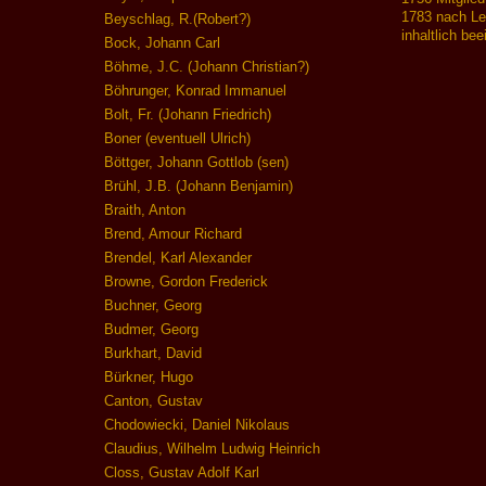
1783 nach Les
Beyschlag, R.(Robert?)
inhaltlich be
Bock, Johann Carl
Böhme, J.C. (Johann Christian?)
Böhrunger, Konrad Immanuel
Bolt, Fr. (Johann Friedrich)
Boner (eventuell Ulrich)
Böttger, Johann Gottlob (sen)
Brühl, J.B. (Johann Benjamin)
Braith, Anton
Brend, Amour Richard
Brendel, Karl Alexander
Browne, Gordon Frederick
Buchner, Georg
Budmer, Georg
Burkhart, David
Bürkner, Hugo
Canton, Gustav
Chodowiecki, Daniel Nikolaus
Claudius, Wilhelm Ludwig Heinrich
Closs, Gustav Adolf Karl