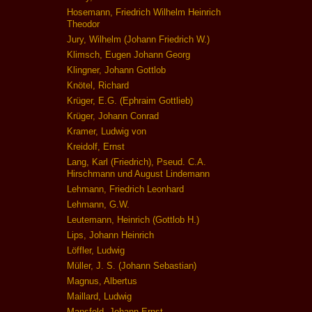
Hosemann, Friedrich Wilhelm Heinrich
Theodor
Jury, Wilhelm (Johann Friedrich W.)
Klimsch, Eugen Johann Georg
Klingner, Johann Gottlob
Knötel, Richard
Krüger, E.G. (Ephraim Gottlieb)
Krüger, Johann Conrad
Kramer, Ludwig von
Kreidolf, Ernst
Lang, Karl (Friedrich), Pseud. C.A.
Hirschmann und August Lindemann
Lehmann, Friedrich Leonhard
Lehmann, G.W.
Leutemann, Heinrich (Gottlob H.)
Lips, Johann Heinrich
Löffler, Ludwig
Müller, J. S. (Johann Sebastian)
Magnus, Albertus
Maillard, Ludwig
Mansfeld, Johann Ernst