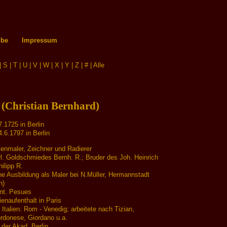
ube
Impressum
|
S
|
T
|
U
|
V
|
W
|
X
|
Y
|
Z
|
#
|
Alle
 (Christian Bernhard)
.1725 in Berlin
.6.1797 in Berlin
kenmaler, Zeichner und Radierer
l. Goldschmiedes Bernh. R.; Bruder des Joh. Heinrich
ilipp R.
ne Ausbildung als Maler bei N.Müller, Hermannstadt
n)
Ant. Pesues
enaufenthalt in Paris
Italien: Rom - Venedig; arbeitete nach Tizian,
ordonese, Giordano u.a.
 der Akad. Berlin