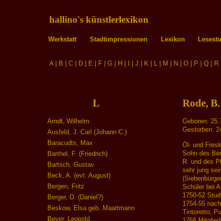
hallino's künstlerlexikon
Werkstatt
Stadtimpressionen
Lexikon
Lesest
A
|
B
|
C
|
D
|
E
|
F
|
G
|
H
|
I
|
J
|
K
|
L
|
M
|
N
|
O
|
P
|
Q
|
R
L
Rode, B.
Arndt, Wilhelm
Geboren: 25.7
Gestorben: 24
Ausfeld, J. Carl (Johann C.)
Baracudts, Max
Öl- und Fres
Sohn des Ber
Barthel, F. (Friedrich)
R. und des Ph
Bartsch, Gustav
sehr jung sei
Beck, A. (evt. August)
(Siebenbürge
Bergen, Fritz
Schüler bei 
1750-52 Studi
Berger, D. (Daniel?)
1754-55 nach 
Beskow, Elsa geb. Maartmann
Tintoretto, P
Beyer, Leopold
1756 Mitglied