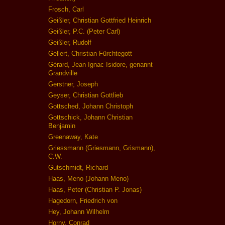
Frosch, Carl
Geißler, Christian Gottfried Heinrich
Geißler, P.C. (Peter Carl)
Geißler, Rudolf
Gellert, Christian Fürchtegott
Gérard, Jean Ignac Isidore, genannt
Grandville
Gerstner, Joseph
Geyser, Christian Gottlieb
Gottsched, Johann Christoph
Gottschick, Johann Christian
Benjamin
Greenaway, Kate
Griessmann (Griesmann, Grismann),
C.W.
Gutschmidt, Richard
Haas, Meno (Johann Meno)
Haas, Peter (Christian P. Jonas)
Hagedorn, Friedrich von
Hey, Johann Wilhelm
Horny, Conrad