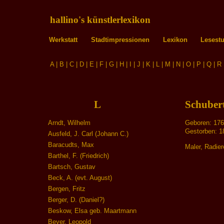
hallino's künstlerlexikon
Werkstatt
Stadtimpressionen
Lexikon
Lesest
A
|
B
|
C
|
D
|
E
|
F
|
G
|
H
|
I
|
J
|
K
|
L
|
M
|
N
|
O
|
P
|
Q
|
R
L
Schuber
Arndt, Wilhelm
Geboren: 176
Gestorben: 1
Ausfeld, J. Carl (Johann C.)
Baracudts, Max
Maler, Radier
Barthel, F. (Friedrich)
Bartsch, Gustav
Beck, A. (evt. August)
Bergen, Fritz
Berger, D. (Daniel?)
Beskow, Elsa geb. Maartmann
Beyer, Leopold