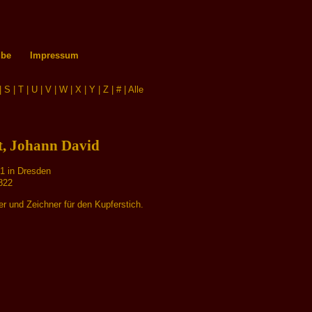
ube
Impressum
|
S
|
T
|
U
|
V
|
W
|
X
|
Y
|
Z
|
#
|
Alle
t, Johann David
1 in Dresden
822
er und Zeichner für den Kupferstich.