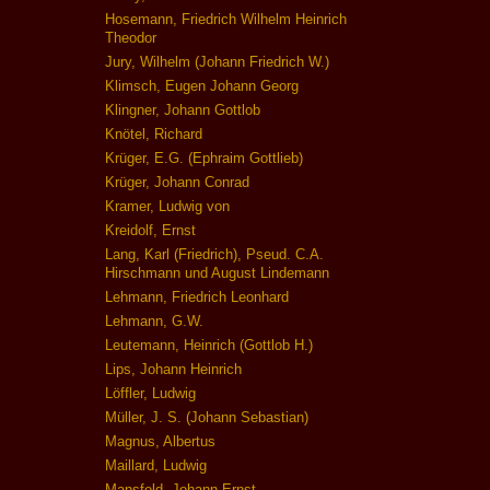
Hosemann, Friedrich Wilhelm Heinrich
Theodor
Jury, Wilhelm (Johann Friedrich W.)
Klimsch, Eugen Johann Georg
Klingner, Johann Gottlob
Knötel, Richard
Krüger, E.G. (Ephraim Gottlieb)
Krüger, Johann Conrad
Kramer, Ludwig von
Kreidolf, Ernst
Lang, Karl (Friedrich), Pseud. C.A.
Hirschmann und August Lindemann
Lehmann, Friedrich Leonhard
Lehmann, G.W.
Leutemann, Heinrich (Gottlob H.)
Lips, Johann Heinrich
Löffler, Ludwig
Müller, J. S. (Johann Sebastian)
Magnus, Albertus
Maillard, Ludwig
Mansfeld, Johann Ernst