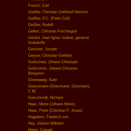
Frosch, Carl
Geißler, Christian Gottfried Heinrich
Geißler, P.C. (Peter Carl)
Geißler, Rudolf
Gellert, Christian Fürchtegott
Gérard, Jean Ignac Isidore, genannt
Grandville
Gerstner, Joseph
Geyser, Christian Gottlieb
Gottsched, Johann Christoph
Gottschick, Johann Christian
Benjamin
Greenaway, Kate
Griessmann (Griesmann, Grismann),
C.W.
Gutschmidt, Richard
Haas, Meno (Johann Meno)
Haas, Peter (Christian P. Jonas)
Hagedorn, Friedrich von
Hey, Johann Wilhelm
Horny, Conrad