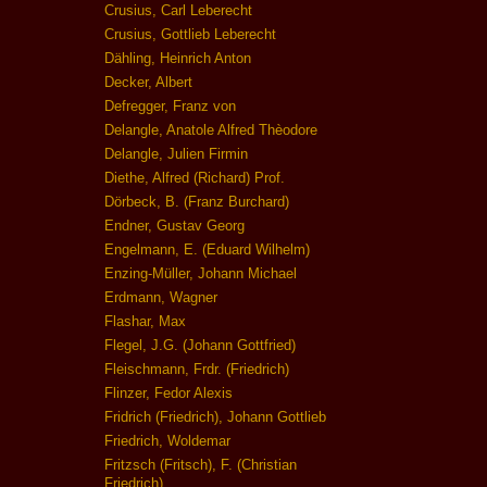
Crusius, Carl Leberecht
Crusius, Gottlieb Leberecht
Dähling, Heinrich Anton
Decker, Albert
Defregger, Franz von
Delangle, Anatole Alfred Thèodore
Delangle, Julien Firmin
Diethe, Alfred (Richard) Prof.
Dörbeck, B. (Franz Burchard)
Endner, Gustav Georg
Engelmann, E. (Eduard Wilhelm)
Enzing-Müller, Johann Michael
Erdmann, Wagner
Flashar, Max
Flegel, J.G. (Johann Gottfried)
Fleischmann, Frdr. (Friedrich)
Flinzer, Fedor Alexis
Fridrich (Friedrich), Johann Gottlieb
Friedrich, Woldemar
Fritzsch (Fritsch), F. (Christian
Friedrich)