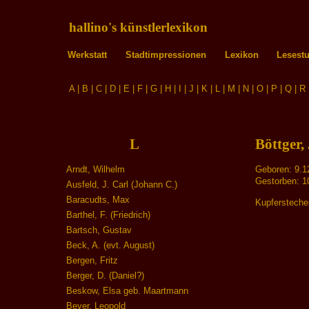
hallino's künstlerlexikon
Werkstatt
Stadtimpressionen
Lexikon
Lesest
A
|
B
|
C
|
D
|
E
|
F
|
G
|
H
|
I
|
J
|
K
|
L
|
M
|
N
|
O
|
P
|
Q
|
R
L
Böttger,
Arndt, Wilhelm
Geboren: 9.12
Gestorben: 10
Ausfeld, J. Carl (Johann C.)
Baracudts, Max
Kupferstecher
Barthel, F. (Friedrich)
Bartsch, Gustav
Beck, A. (evt. August)
Bergen, Fritz
Berger, D. (Daniel?)
Beskow, Elsa geb. Maartmann
Beyer, Leopold