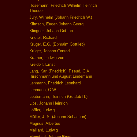
Hosemann, Friedrich Wilhelm Heinrich
Theodor
Jury, Wilhelm (Johann Friedrich W.)
Klimsch, Eugen Johann Georg
Klingner, Johann Gottlob
Knötel, Richard
Krüger, E.G. (Ephraim Gottlieb)
Krüger, Johann Conrad
Kramer, Ludwig von
Kreidolf, Ernst
Lang, Karl (Friedrich), Pseud. C.A.
Hirschmann und August Lindemann
Lehmann, Friedrich Leonhard
Lehmann, G.W.
Leutemann, Heinrich (Gottlob H.)
Lips, Johann Heinrich
Löffler, Ludwig
Müller, J. S. (Johann Sebastian)
Magnus, Albertus
Maillard, Ludwig
Mansfeld, Johann Ernst