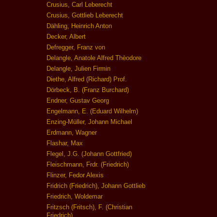
Crusius, Carl Leberecht
Crusius, Gottlieb Leberecht
Dähling, Heinrich Anton
Decker, Albert
Defregger, Franz von
Delangle, Anatole Alfred Thèodore
Delangle, Julien Firmin
Diethe, Alfred (Richard) Prof.
Dörbeck, B. (Franz Burchard)
Endner, Gustav Georg
Engelmann, E. (Eduard Wilhelm)
Enzing-Müller, Johann Michael
Erdmann, Wagner
Flashar, Max
Flegel, J.G. (Johann Gottfried)
Fleischmann, Frdr. (Friedrich)
Flinzer, Fedor Alexis
Fridrich (Friedrich), Johann Gottlieb
Friedrich, Woldemar
Fritzsch (Fritsch), F. (Christian
Friedrich)