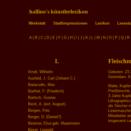
hallino's künstlerlexikon
Werkstatt
Stadtimpressionen
Lexikon
Lesest
A
|
B
|
C
|
D
|
E
|
F
|
G
|
H
|
I
|
J
|
K
|
L
|
M
|
N
|
O
|
P
|
Q
|
R
L
Fleischm
Arndt, Wilhelm
Geboren: 23.
Gestorben: 9
Ausfeld, J. Carl (Johann C.)
Baracudts, Max
Maler, Kupfer
Preißlersche
Barthel, F. (Friedrich)
3 Jahre Kupfe
Bartsch, Gustav
Lithographisc
Beck, A. (evt. August)
als Stecher i
Bergen, Fritz
Liniermaschi
Mitarbeiter 
Berger, D. (Daniel?)
insgesamt ca
Beskow, Elsa geb. Maartmann
Beyer, Leopold