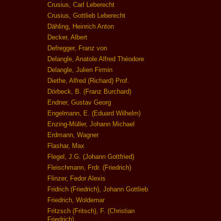
Crusius, Carl Leberecht
Crusius, Gottlieb Leberecht
Dähling, Heinrich Anton
Decker, Albert
Defregger, Franz von
Delangle, Anatole Alfred Thèodore
Delangle, Julien Firmin
Diethe, Alfred (Richard) Prof.
Dörbeck, B. (Franz Burchard)
Endner, Gustav Georg
Engelmann, E. (Eduard Wilhelm)
Enzing-Müller, Johann Michael
Erdmann, Wagner
Flashar, Max
Flegel, J.G. (Johann Gottfried)
Fleischmann, Frdr. (Friedrich)
Flinzer, Fedor Alexis
Fridrich (Friedrich), Johann Gottlieb
Friedrich, Woldemar
Fritzsch (Fritsch), F. (Christian
Friedrich)