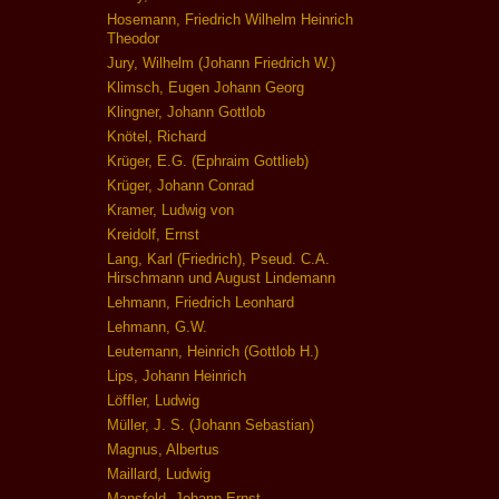
Hosemann, Friedrich Wilhelm Heinrich
Theodor
Jury, Wilhelm (Johann Friedrich W.)
Klimsch, Eugen Johann Georg
Klingner, Johann Gottlob
Knötel, Richard
Krüger, E.G. (Ephraim Gottlieb)
Krüger, Johann Conrad
Kramer, Ludwig von
Kreidolf, Ernst
Lang, Karl (Friedrich), Pseud. C.A.
Hirschmann und August Lindemann
Lehmann, Friedrich Leonhard
Lehmann, G.W.
Leutemann, Heinrich (Gottlob H.)
Lips, Johann Heinrich
Löffler, Ludwig
Müller, J. S. (Johann Sebastian)
Magnus, Albertus
Maillard, Ludwig
Mansfeld, Johann Ernst