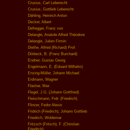
Crusius, Carl Leberecht
Crusius, Gottlieb Leberecht
Dähling, Heinrich Anton
Decker, Albert
Defregger, Franz von
Delangle, Anatole Alfred Thèodore
Delangle, Julien Firmin
Diethe, Alfred (Richard) Prof.
Dörbeck, B. (Franz Burchard)
Endner, Gustav Georg
Engelmann, E. (Eduard Wilhelm)
Enzing-Müller, Johann Michael
Erdmann, Wagner
Flashar, Max
Flegel, J.G. (Johann Gottfried)
Fleischmann, Frdr. (Friedrich)
Flinzer, Fedor Alexis
Fridrich (Friedrich), Johann Gottlieb
Friedrich, Woldemar
Fritzsch (Fritsch), F. (Christian
Friedrich)