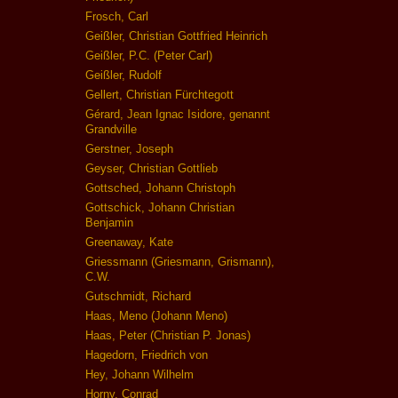
Frosch, Carl
Geißler, Christian Gottfried Heinrich
Geißler, P.C. (Peter Carl)
Geißler, Rudolf
Gellert, Christian Fürchtegott
Gérard, Jean Ignac Isidore, genannt
Grandville
Gerstner, Joseph
Geyser, Christian Gottlieb
Gottsched, Johann Christoph
Gottschick, Johann Christian
Benjamin
Greenaway, Kate
Griessmann (Griesmann, Grismann),
C.W.
Gutschmidt, Richard
Haas, Meno (Johann Meno)
Haas, Peter (Christian P. Jonas)
Hagedorn, Friedrich von
Hey, Johann Wilhelm
Horny, Conrad