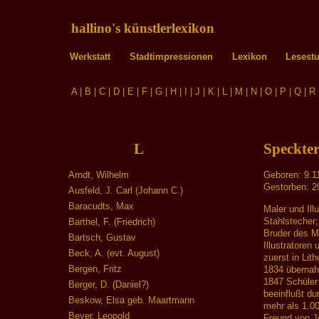
hallino's künstlerlexikon
Werkstatt
Stadtimpressionen
Lexikon
Lesest
A
|
B
|
C
|
D
|
E
|
F
|
G
|
H
|
I
|
J
|
K
|
L
|
M
|
N
|
O
|
P
|
Q
|
R
L
Speckter
Arndt, Wilhelm
Geboren: 9.1
Gestorben: 2
Ausfeld, J. Carl (Johann C.)
Baracudts, Max
Maler und Ill
Stahlstecher;
Barthel, F. (Friedrich)
Bruder des M
Bartsch, Gustav
Illustratoren 
Beck, A. (evt. August)
zuerst in Lith
Bergen, Fritz
1834 überna
1847 Schüler 
Berger, D. (Daniel?)
beeinflußt d
Beskow, Elsa geb. Maartmann
mehr als 1.00
Beyer, Leopold
Freund von Jo