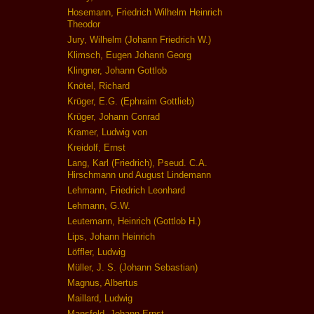
Hosemann, Friedrich Wilhelm Heinrich
Theodor
Jury, Wilhelm (Johann Friedrich W.)
Klimsch, Eugen Johann Georg
Klingner, Johann Gottlob
Knötel, Richard
Krüger, E.G. (Ephraim Gottlieb)
Krüger, Johann Conrad
Kramer, Ludwig von
Kreidolf, Ernst
Lang, Karl (Friedrich), Pseud. C.A.
Hirschmann und August Lindemann
Lehmann, Friedrich Leonhard
Lehmann, G.W.
Leutemann, Heinrich (Gottlob H.)
Lips, Johann Heinrich
Löffler, Ludwig
Müller, J. S. (Johann Sebastian)
Magnus, Albertus
Maillard, Ludwig
Mansfeld, Johann Ernst