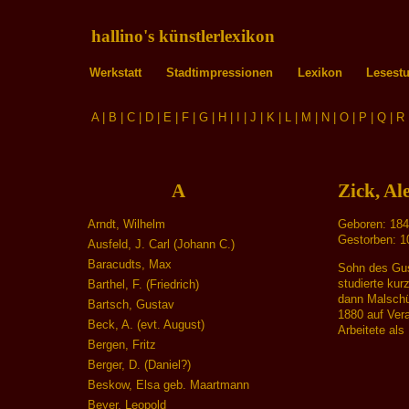
hallino's künstlerlexikon
Werkstatt
Stadtimpressionen
Lexikon
Lesest
A
|
B
|
C
|
D
|
E
|
F
|
G
|
H
|
I
|
J
|
K
|
L
|
M
|
N
|
O
|
P
|
Q
|
R
A
Zick, Al
Arndt, Wilhelm
Geboren: 184
Gestorben: 10
Ausfeld, J. Carl (Johann C.)
Baracudts, Max
Sohn des Gus
studierte kur
Barthel, F. (Friedrich)
dann Malschü
Bartsch, Gustav
1880 auf Ver
Beck, A. (evt. August)
Arbeitete als 
Bergen, Fritz
Berger, D. (Daniel?)
Beskow, Elsa geb. Maartmann
Beyer, Leopold