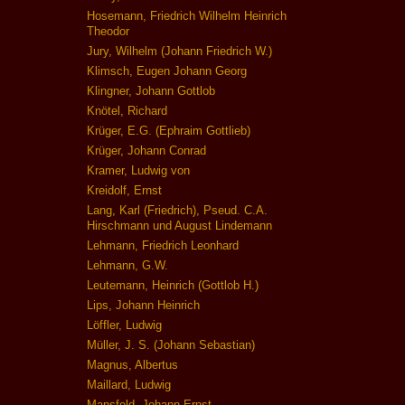
Hosemann, Friedrich Wilhelm Heinrich
Theodor
Jury, Wilhelm (Johann Friedrich W.)
Klimsch, Eugen Johann Georg
Klingner, Johann Gottlob
Knötel, Richard
Krüger, E.G. (Ephraim Gottlieb)
Krüger, Johann Conrad
Kramer, Ludwig von
Kreidolf, Ernst
Lang, Karl (Friedrich), Pseud. C.A.
Hirschmann und August Lindemann
Lehmann, Friedrich Leonhard
Lehmann, G.W.
Leutemann, Heinrich (Gottlob H.)
Lips, Johann Heinrich
Löffler, Ludwig
Müller, J. S. (Johann Sebastian)
Magnus, Albertus
Maillard, Ludwig
Mansfeld, Johann Ernst