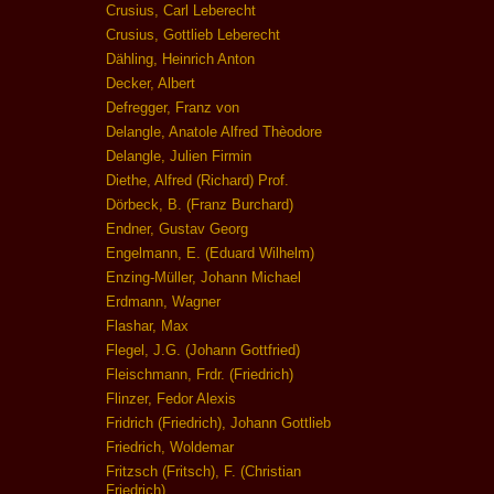
Crusius, Carl Leberecht
Crusius, Gottlieb Leberecht
Dähling, Heinrich Anton
Decker, Albert
Defregger, Franz von
Delangle, Anatole Alfred Thèodore
Delangle, Julien Firmin
Diethe, Alfred (Richard) Prof.
Dörbeck, B. (Franz Burchard)
Endner, Gustav Georg
Engelmann, E. (Eduard Wilhelm)
Enzing-Müller, Johann Michael
Erdmann, Wagner
Flashar, Max
Flegel, J.G. (Johann Gottfried)
Fleischmann, Frdr. (Friedrich)
Flinzer, Fedor Alexis
Fridrich (Friedrich), Johann Gottlieb
Friedrich, Woldemar
Fritzsch (Fritsch), F. (Christian
Friedrich)