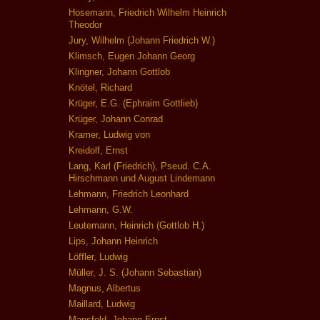
Hosemann, Friedrich Wilhelm Heinrich
Theodor
Jury, Wilhelm (Johann Friedrich W.)
Klimsch, Eugen Johann Georg
Klingner, Johann Gottlob
Knötel, Richard
Krüger, E.G. (Ephraim Gottlieb)
Krüger, Johann Conrad
Kramer, Ludwig von
Kreidolf, Ernst
Lang, Karl (Friedrich), Pseud. C.A.
Hirschmann und August Lindemann
Lehmann, Friedrich Leonhard
Lehmann, G.W.
Leutemann, Heinrich (Gottlob H.)
Lips, Johann Heinrich
Löffler, Ludwig
Müller, J. S. (Johann Sebastian)
Magnus, Albertus
Maillard, Ludwig
Mansfeld, Johann Ernst