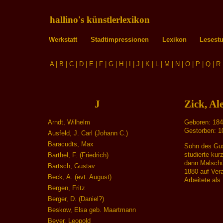
hallino's künstlerlexikon
Werkstatt
Stadtimpressionen
Lexikon
Lesest
A
|
B
|
C
|
D
|
E
|
F
|
G
|
H
|
I
|
J
|
K
|
L
|
M
|
N
|
O
|
P
|
Q
|
R
J
Zick, Al
Arndt, Wilhelm
Geboren: 184
Gestorben: 10
Ausfeld, J. Carl (Johann C.)
Baracudts, Max
Sohn des Gus
studierte kur
Barthel, F. (Friedrich)
dann Malschü
Bartsch, Gustav
1880 auf Ver
Beck, A. (evt. August)
Arbeitete als 
Bergen, Fritz
Berger, D. (Daniel?)
Beskow, Elsa geb. Maartmann
Beyer, Leopold