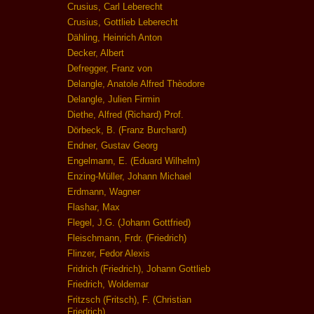
Crusius, Carl Leberecht
Crusius, Gottlieb Leberecht
Dähling, Heinrich Anton
Decker, Albert
Defregger, Franz von
Delangle, Anatole Alfred Thèodore
Delangle, Julien Firmin
Diethe, Alfred (Richard) Prof.
Dörbeck, B. (Franz Burchard)
Endner, Gustav Georg
Engelmann, E. (Eduard Wilhelm)
Enzing-Müller, Johann Michael
Erdmann, Wagner
Flashar, Max
Flegel, J.G. (Johann Gottfried)
Fleischmann, Frdr. (Friedrich)
Flinzer, Fedor Alexis
Fridrich (Friedrich), Johann Gottlieb
Friedrich, Woldemar
Fritzsch (Fritsch), F. (Christian
Friedrich)