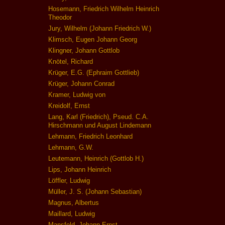
Hosemann, Friedrich Wilhelm Heinrich
Theodor
Jury, Wilhelm (Johann Friedrich W.)
Klimsch, Eugen Johann Georg
Klingner, Johann Gottlob
Knötel, Richard
Krüger, E.G. (Ephraim Gottlieb)
Krüger, Johann Conrad
Kramer, Ludwig von
Kreidolf, Ernst
Lang, Karl (Friedrich), Pseud. C.A.
Hirschmann und August Lindemann
Lehmann, Friedrich Leonhard
Lehmann, G.W.
Leutemann, Heinrich (Gottlob H.)
Lips, Johann Heinrich
Löffler, Ludwig
Müller, J. S. (Johann Sebastian)
Magnus, Albertus
Maillard, Ludwig
Mansfeld, Johann Ernst