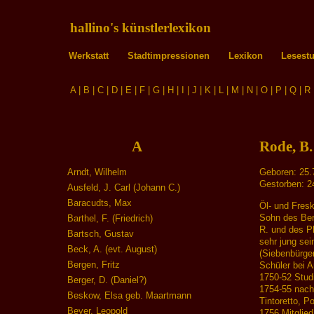
hallino's künstlerlexikon
Werkstatt
Stadtimpressionen
Lexikon
Lesest
A
|
B
|
C
|
D
|
E
|
F
|
G
|
H
|
I
|
J
|
K
|
L
|
M
|
N
|
O
|
P
|
Q
|
R
A
Rode, B.
Arndt, Wilhelm
Geboren: 25.7
Gestorben: 24
Ausfeld, J. Carl (Johann C.)
Baracudts, Max
Öl- und Fres
Sohn des Ber
Barthel, F. (Friedrich)
R. und des Ph
Bartsch, Gustav
sehr jung sei
Beck, A. (evt. August)
(Siebenbürge
Bergen, Fritz
Schüler bei 
1750-52 Studi
Berger, D. (Daniel?)
1754-55 nach 
Beskow, Elsa geb. Maartmann
Tintoretto, P
Beyer, Leopold
1756 Mitglied