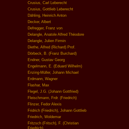
Crusius, Carl Leberecht
Crusius, Gottlieb Leberecht
Dähling, Heinrich Anton
Decker, Albert
Defregger, Franz von
Delangle, Anatole Alfred Thèodore
Delangle, Julien Firmin
Diethe, Alfred (Richard) Prof.
Dörbeck, B. (Franz Burchard)
Endner, Gustav Georg
Engelmann, E. (Eduard Wilhelm)
Enzing-Müller, Johann Michael
Erdmann, Wagner
Flashar, Max
Flegel, J.G. (Johann Gottfried)
Fleischmann, Frdr. (Friedrich)
Flinzer, Fedor Alexis
Fridrich (Friedrich), Johann Gottlieb
Friedrich, Woldemar
Fritzsch (Fritsch), F. (Christian
Friedrich)