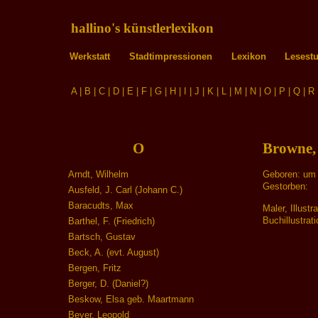
hallino's künstlerlexikon
Werkstatt
Stadtimpressionen
Lexikon
Lesest
A
|
B
|
C
|
D
|
E
|
F
|
G
|
H
|
I
|
J
|
K
|
L
|
M
|
N
|
O
|
P
|
Q
|
R
O
Browne,
Arndt, Wilhelm
Geboren: um
Gestorben:
Ausfeld, J. Carl (Johann C.)
Baracudts, Max
Maler, Illust
Buchillustrati
Barthel, F. (Friedrich)
Bartsch, Gustav
Beck, A. (evt. August)
Bergen, Fritz
Berger, D. (Daniel?)
Beskow, Elsa geb. Maartmann
Beyer, Leopold