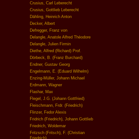
Crusius, Carl Leberecht
Crusius, Gottlieb Leberecht
Dähling, Heinrich Anton
Decker, Albert
Defregger, Franz von
Delangle, Anatole Alfred Thèodore
Delangle, Julien Firmin
Diethe, Alfred (Richard) Prof.
Dörbeck, B. (Franz Burchard)
Endner, Gustav Georg
Engelmann, E. (Eduard Wilhelm)
Enzing-Müller, Johann Michael
Erdmann, Wagner
Flashar, Max
Flegel, J.G. (Johann Gottfried)
Fleischmann, Frdr. (Friedrich)
Flinzer, Fedor Alexis
Fridrich (Friedrich), Johann Gottlieb
Friedrich, Woldemar
Fritzsch (Fritsch), F. (Christian
Friedrich)