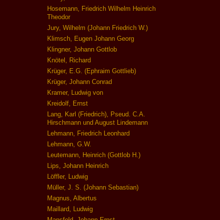
Hosemann, Friedrich Wilhelm Heinrich
Theodor
Jury, Wilhelm (Johann Friedrich W.)
Klimsch, Eugen Johann Georg
Klingner, Johann Gottlob
Knötel, Richard
Krüger, E.G. (Ephraim Gottlieb)
Krüger, Johann Conrad
Kramer, Ludwig von
Kreidolf, Ernst
Lang, Karl (Friedrich), Pseud. C.A.
Hirschmann und August Lindemann
Lehmann, Friedrich Leonhard
Lehmann, G.W.
Leutemann, Heinrich (Gottlob H.)
Lips, Johann Heinrich
Löffler, Ludwig
Müller, J. S. (Johann Sebastian)
Magnus, Albertus
Maillard, Ludwig
Mansfeld, Johann Ernst