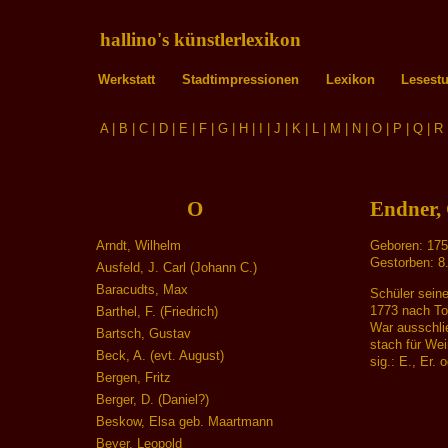
hallino's künstlerlexikon
Werkstatt
Stadtimpressionen
Lexikon
Lesest
A
|
B
|
C
|
D
|
E
|
F
|
G
|
H
|
I
|
J
|
K
|
L
|
M
|
N
|
O
|
P
|
Q
|
R
O
Endner,
Arndt, Wilhelm
Geboren: 1754
Gestorben: 8.
Ausfeld, J. Carl (Johann C.)
Baracudts, Max
Schüler seine
1773 nach To
Barthel, F. (Friedrich)
War ausschlie
Bartsch, Gustav
stach für Wei
Beck, A. (evt. August)
sig.: E., Er.
Bergen, Fritz
Berger, D. (Daniel?)
Beskow, Elsa geb. Maartmann
Beyer, Leopold