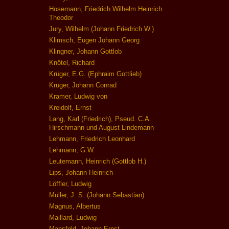
Hosemann, Friedrich Wilhelm Heinrich
Theodor
Jury, Wilhelm (Johann Friedrich W.)
Klimsch, Eugen Johann Georg
Klingner, Johann Gottlob
Knötel, Richard
Krüger, E.G. (Ephraim Gottlieb)
Krüger, Johann Conrad
Kramer, Ludwig von
Kreidolf, Ernst
Lang, Karl (Friedrich), Pseud. C.A.
Hirschmann und August Lindemann
Lehmann, Friedrich Leonhard
Lehmann, G.W.
Leutemann, Heinrich (Gottlob H.)
Lips, Johann Heinrich
Löffler, Ludwig
Müller, J. S. (Johann Sebastian)
Magnus, Albertus
Maillard, Ludwig
Mansfeld, Johann Ernst