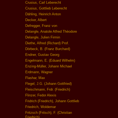
Crusius, Carl Leberecht
Crusius, Gottlieb Leberecht
Dähling, Heinrich Anton
Decker, Albert
Defregger, Franz von
Delangle, Anatole Alfred Thèodore
Delangle, Julien Firmin
Diethe, Alfred (Richard) Prof.
Dörbeck, B. (Franz Burchard)
Endner, Gustav Georg
Engelmann, E. (Eduard Wilhelm)
Enzing-Müller, Johann Michael
Erdmann, Wagner
Flashar, Max
Flegel, J.G. (Johann Gottfried)
Fleischmann, Frdr. (Friedrich)
Flinzer, Fedor Alexis
Fridrich (Friedrich), Johann Gottlieb
Friedrich, Woldemar
Fritzsch (Fritsch), F. (Christian
Friedrich)