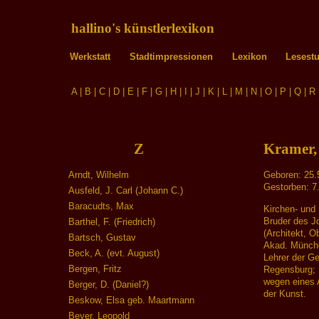
hallino's künstlerlexikon
Werkstatt
Stadtimpressionen
Lexikon
Lesest
A
|
B
|
C
|
D
|
E
|
F
|
G
|
H
|
I
|
J
|
K
|
L
|
M
|
N
|
O
|
P
|
Q
|
R
Z
Kramer,
Arndt, Wilhelm
Geboren: 25.
Gestorben: 7
Ausfeld, J. Carl (Johann C.)
Baracudts, Max
Kirchen- und H
Bruder des J
Barthel, F. (Friedrich)
(Architekt, O
Bartsch, Gustav
Akad. Münch
Beck, A. (evt. August)
Lehrer der G
Bergen, Fritz
Regensburg;
wegen eines 
Berger, D. (Daniel?)
der Kunst.
Beskow, Elsa geb. Maartmann
Beyer, Leopold