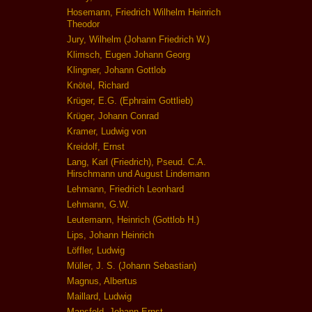
Hosemann, Friedrich Wilhelm Heinrich
Theodor
Jury, Wilhelm (Johann Friedrich W.)
Klimsch, Eugen Johann Georg
Klingner, Johann Gottlob
Knötel, Richard
Krüger, E.G. (Ephraim Gottlieb)
Krüger, Johann Conrad
Kramer, Ludwig von
Kreidolf, Ernst
Lang, Karl (Friedrich), Pseud. C.A.
Hirschmann und August Lindemann
Lehmann, Friedrich Leonhard
Lehmann, G.W.
Leutemann, Heinrich (Gottlob H.)
Lips, Johann Heinrich
Löffler, Ludwig
Müller, J. S. (Johann Sebastian)
Magnus, Albertus
Maillard, Ludwig
Mansfeld, Johann Ernst