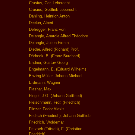
Crusius, Carl Leberecht
Crusius, Gottlieb Leberecht
Dähling, Heinrich Anton
Decker, Albert
Defregger, Franz von
Delangle, Anatole Alfred Thèodore
Delangle, Julien Firmin
Diethe, Alfred (Richard) Prof.
Dörbeck, B. (Franz Burchard)
Endner, Gustav Georg
Engelmann, E. (Eduard Wilhelm)
Enzing-Müller, Johann Michael
Erdmann, Wagner
Flashar, Max
Flegel, J.G. (Johann Gottfried)
Fleischmann, Frdr. (Friedrich)
Flinzer, Fedor Alexis
Fridrich (Friedrich), Johann Gottlieb
Friedrich, Woldemar
Fritzsch (Fritsch), F. (Christian
Friedrich)