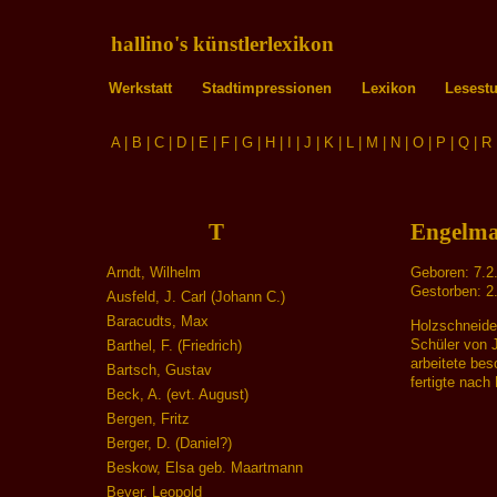
hallino's künstlerlexikon
Werkstatt
Stadtimpressionen
Lexikon
Lesest
A
|
B
|
C
|
D
|
E
|
F
|
G
|
H
|
I
|
J
|
K
|
L
|
M
|
N
|
O
|
P
|
Q
|
R
T
Engelma
Arndt, Wilhelm
Geboren: 7.2.
Gestorben: 2
Ausfeld, J. Carl (Johann C.)
Baracudts, Max
Holzschneide
Schüler von J
Barthel, F. (Friedrich)
arbeitete bes
Bartsch, Gustav
fertigte nach
Beck, A. (evt. August)
Bergen, Fritz
Berger, D. (Daniel?)
Beskow, Elsa geb. Maartmann
Beyer, Leopold