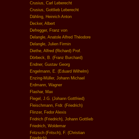
Crusius, Carl Leberecht
Crusius, Gottlieb Leberecht
Dähling, Heinrich Anton
Decker, Albert
Defregger, Franz von
Delangle, Anatole Alfred Thèodore
Delangle, Julien Firmin
Diethe, Alfred (Richard) Prof.
Dörbeck, B. (Franz Burchard)
Endner, Gustav Georg
Engelmann, E. (Eduard Wilhelm)
Enzing-Müller, Johann Michael
Erdmann, Wagner
Flashar, Max
Flegel, J.G. (Johann Gottfried)
Fleischmann, Frdr. (Friedrich)
Flinzer, Fedor Alexis
Fridrich (Friedrich), Johann Gottlieb
Friedrich, Woldemar
Fritzsch (Fritsch), F. (Christian
Friedrich)