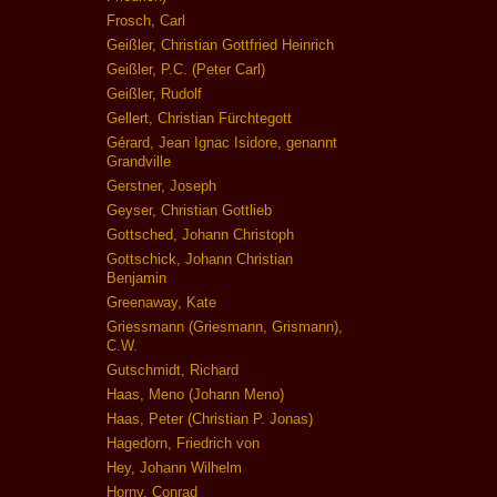
Frosch, Carl
Geißler, Christian Gottfried Heinrich
Geißler, P.C. (Peter Carl)
Geißler, Rudolf
Gellert, Christian Fürchtegott
Gérard, Jean Ignac Isidore, genannt
Grandville
Gerstner, Joseph
Geyser, Christian Gottlieb
Gottsched, Johann Christoph
Gottschick, Johann Christian
Benjamin
Greenaway, Kate
Griessmann (Griesmann, Grismann),
C.W.
Gutschmidt, Richard
Haas, Meno (Johann Meno)
Haas, Peter (Christian P. Jonas)
Hagedorn, Friedrich von
Hey, Johann Wilhelm
Horny, Conrad