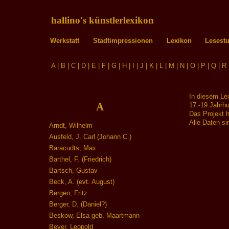
hallino's künstlerlexikon
Werkstatt
Stadtimpressionen
Lexikon
Lesest
A
|
B
|
C
|
D
|
E
|
F
|
G
|
H
|
I
|
J
|
K
|
L
|
M
|
N
|
O
|
P
|
Q
|
R
In diesem Le
A
17.-19.Jahrhu
Das Projekt h
Alle Daten si
Arndt, Wilhelm
Ausfeld, J. Carl (Johann C.)
Baracudts, Max
Barthel, F. (Friedrich)
Bartsch, Gustav
Beck, A. (evt. August)
Bergen, Fritz
Berger, D. (Daniel?)
Beskow, Elsa geb. Maartmann
Beyer, Leopold