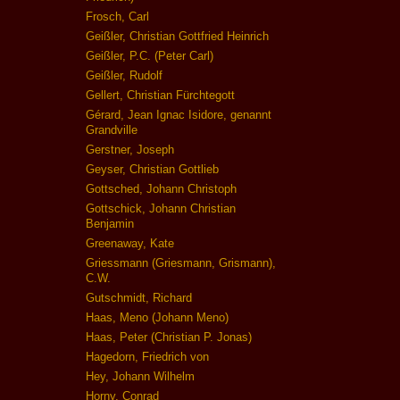
Frosch, Carl
Geißler, Christian Gottfried Heinrich
Geißler, P.C. (Peter Carl)
Geißler, Rudolf
Gellert, Christian Fürchtegott
Gérard, Jean Ignac Isidore, genannt
Grandville
Gerstner, Joseph
Geyser, Christian Gottlieb
Gottsched, Johann Christoph
Gottschick, Johann Christian
Benjamin
Greenaway, Kate
Griessmann (Griesmann, Grismann),
C.W.
Gutschmidt, Richard
Haas, Meno (Johann Meno)
Haas, Peter (Christian P. Jonas)
Hagedorn, Friedrich von
Hey, Johann Wilhelm
Horny, Conrad