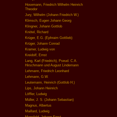
Hosemann, Friedrich Wilhelm Heinrich
Theodor
Jury, Wilhelm (Johann Friedrich W.)
Klimsch, Eugen Johann Georg
Klingner, Johann Gottlob
Knötel, Richard
Krüger, E.G. (Ephraim Gottlieb)
Krüger, Johann Conrad
Kramer, Ludwig von
Kreidolf, Ernst
Lang, Karl (Friedrich), Pseud. C.A.
Hirschmann und August Lindemann
Lehmann, Friedrich Leonhard
Lehmann, G.W.
Leutemann, Heinrich (Gottlob H.)
Lips, Johann Heinrich
Löffler, Ludwig
Müller, J. S. (Johann Sebastian)
Magnus, Albertus
Maillard, Ludwig
Mansfeld, Johann Ernst