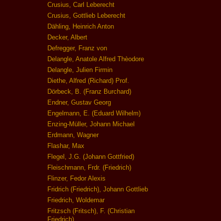
Crusius, Carl Leberecht
Crusius, Gottlieb Leberecht
Dähling, Heinrich Anton
Decker, Albert
Defregger, Franz von
Delangle, Anatole Alfred Thèodore
Delangle, Julien Firmin
Diethe, Alfred (Richard) Prof.
Dörbeck, B. (Franz Burchard)
Endner, Gustav Georg
Engelmann, E. (Eduard Wilhelm)
Enzing-Müller, Johann Michael
Erdmann, Wagner
Flashar, Max
Flegel, J.G. (Johann Gottfried)
Fleischmann, Frdr. (Friedrich)
Flinzer, Fedor Alexis
Fridrich (Friedrich), Johann Gottlieb
Friedrich, Woldemar
Fritzsch (Fritsch), F. (Christian
Friedrich)