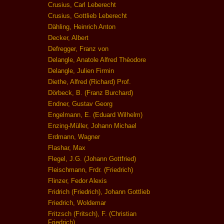
Crusius, Carl Leberecht
Crusius, Gottlieb Leberecht
Dähling, Heinrich Anton
Decker, Albert
Defregger, Franz von
Delangle, Anatole Alfred Thèodore
Delangle, Julien Firmin
Diethe, Alfred (Richard) Prof.
Dörbeck, B. (Franz Burchard)
Endner, Gustav Georg
Engelmann, E. (Eduard Wilhelm)
Enzing-Müller, Johann Michael
Erdmann, Wagner
Flashar, Max
Flegel, J.G. (Johann Gottfried)
Fleischmann, Frdr. (Friedrich)
Flinzer, Fedor Alexis
Fridrich (Friedrich), Johann Gottlieb
Friedrich, Woldemar
Fritzsch (Fritsch), F. (Christian
Friedrich)