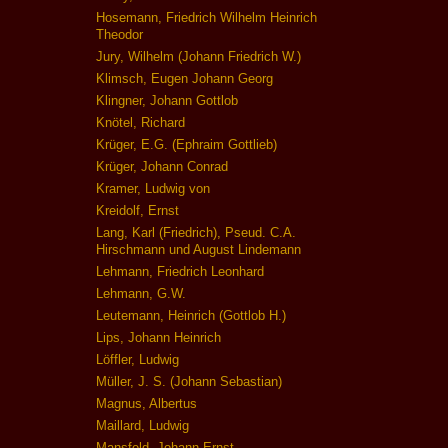
Hosemann, Friedrich Wilhelm Heinrich
Theodor
Jury, Wilhelm (Johann Friedrich W.)
Klimsch, Eugen Johann Georg
Klingner, Johann Gottlob
Knötel, Richard
Krüger, E.G. (Ephraim Gottlieb)
Krüger, Johann Conrad
Kramer, Ludwig von
Kreidolf, Ernst
Lang, Karl (Friedrich), Pseud. C.A.
Hirschmann und August Lindemann
Lehmann, Friedrich Leonhard
Lehmann, G.W.
Leutemann, Heinrich (Gottlob H.)
Lips, Johann Heinrich
Löffler, Ludwig
Müller, J. S. (Johann Sebastian)
Magnus, Albertus
Maillard, Ludwig
Mansfeld, Johann Ernst