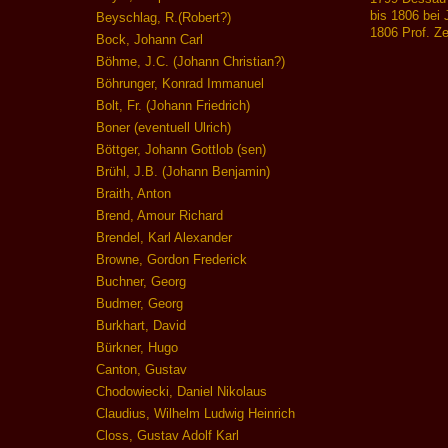
bis 1806 bei 
Beyschlag, R.(Robert?)
1806 Prof. Z
Bock, Johann Carl
Böhme, J.C. (Johann Christian?)
Böhrunger, Konrad Immanuel
Bolt, Fr. (Johann Friedrich)
Boner (eventuell Ulrich)
Böttger, Johann Gottlob (sen)
Brühl, J.B. (Johann Benjamin)
Braith, Anton
Brend, Amour Richard
Brendel, Karl Alexander
Browne, Gordon Frederick
Buchner, Georg
Budmer, Georg
Burkhart, David
Bürkner, Hugo
Canton, Gustav
Chodowiecki, Daniel Nikolaus
Claudius, Wilhelm Ludwig Heinrich
Closs, Gustav Adolf Karl