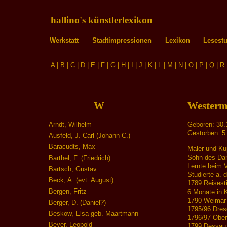
hallino's künstlerlexikon
Werkstatt
Stadtimpressionen
Lexikon
Lesest
A
|
B
|
C
|
D
|
E
|
F
|
G
|
H
|
I
|
J
|
K
|
L
|
M
|
N
|
O
|
P
|
Q
|
R
W
Westerm
Arndt, Wilhelm
Geboren: 30.
Gestorben: 5
Ausfeld, J. Carl (Johann C.)
Baracudts, Max
Maler und Ku
Sohn des Dani
Barthel, F. (Friedrich)
Lernte beim 
Bartsch, Gustav
Studierte a. 
Beck, A. (evt. August)
1789 Reisest
Bergen, Fritz
6 Monate in K
1790 Weimar
Berger, D. (Daniel?)
1795/96 Dre
Beskow, Elsa geb. Maartmann
1796/97 Oberi
Beyer, Leopold
1799 Dessau