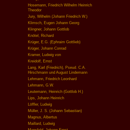
Hosemann, Friedrich Wilhelm Heinrich
Theodor
Jury, Wilhelm (Johann Friedrich W.)
Klimsch, Eugen Johann Georg
Klingner, Johann Gottlob
Knötel, Richard
Krüger, E.G. (Ephraim Gottlieb)
Krüger, Johann Conrad
Kramer, Ludwig von
Kreidolf, Ernst
Lang, Karl (Friedrich), Pseud. C.A.
Hirschmann und August Lindemann
Lehmann, Friedrich Leonhard
Lehmann, G.W.
Leutemann, Heinrich (Gottlob H.)
Lips, Johann Heinrich
Löffler, Ludwig
Müller, J. S. (Johann Sebastian)
Magnus, Albertus
Maillard, Ludwig
Mansfeld, Johann Ernst