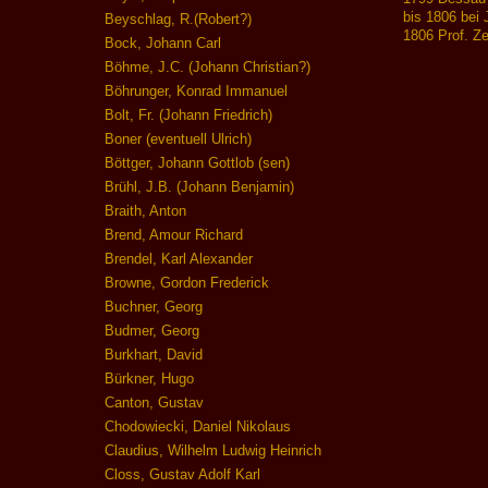
bis 1806 bei 
Beyschlag, R.(Robert?)
1806 Prof. Z
Bock, Johann Carl
Böhme, J.C. (Johann Christian?)
Böhrunger, Konrad Immanuel
Bolt, Fr. (Johann Friedrich)
Boner (eventuell Ulrich)
Böttger, Johann Gottlob (sen)
Brühl, J.B. (Johann Benjamin)
Braith, Anton
Brend, Amour Richard
Brendel, Karl Alexander
Browne, Gordon Frederick
Buchner, Georg
Budmer, Georg
Burkhart, David
Bürkner, Hugo
Canton, Gustav
Chodowiecki, Daniel Nikolaus
Claudius, Wilhelm Ludwig Heinrich
Closs, Gustav Adolf Karl