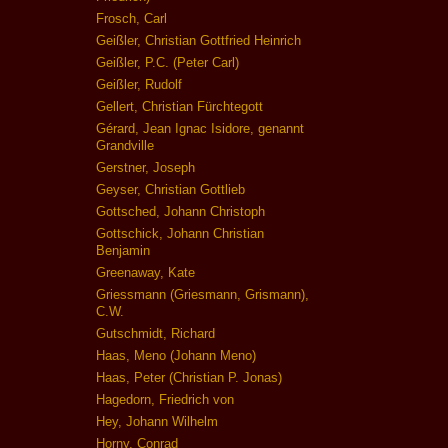
Frosch, Carl
Geißler, Christian Gottfried Heinrich
Geißler, P.C. (Peter Carl)
Geißler, Rudolf
Gellert, Christian Fürchtegott
Gérard, Jean Ignac Isidore, genannt
Grandville
Gerstner, Joseph
Geyser, Christian Gottlieb
Gottsched, Johann Christoph
Gottschick, Johann Christian
Benjamin
Greenaway, Kate
Griessmann (Griesmann, Grismann),
C.W.
Gutschmidt, Richard
Haas, Meno (Johann Meno)
Haas, Peter (Christian P. Jonas)
Hagedorn, Friedrich von
Hey, Johann Wilhelm
Horny, Conrad