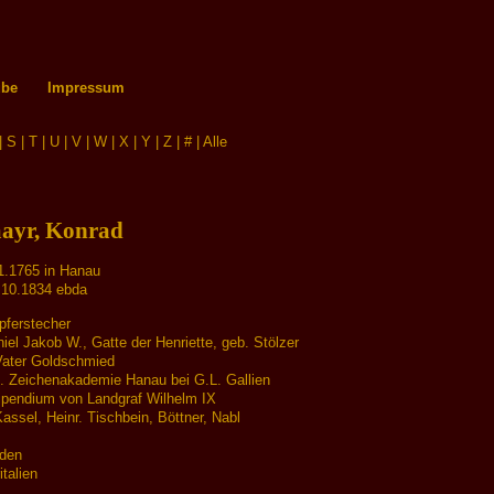
ube
Impressum
|
S
|
T
|
U
|
V
|
W
|
X
|
Y
|
Z
|
#
|
Alle
ayr, Konrad
1.1765 in Hanau
.10.1834 ebda
pferstecher
el Jakob W., Gatte der Henriette, geb. Stölzer
Vater Goldschmied
d. Zeichenakademie Hanau bei G.L. Gallien
ipendium von Landgraf Wilhelm IX
assel, Heinr. Tischbein, Böttner, Nabl
sden
talien