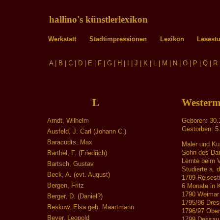
hallino's künstlerlexikon
Werkstatt
Stadtimpressionen
Lexikon
Lesest
A
|
B
|
C
|
D
|
E
|
F
|
G
|
H
|
I
|
J
|
K
|
L
|
M
|
N
|
O
|
P
|
Q
|
R
L
Westerm
Arndt, Wilhelm
Geboren: 30.
Gestorben: 5
Ausfeld, J. Carl (Johann C.)
Baracudts, Max
Maler und Ku
Sohn des Dani
Barthel, F. (Friedrich)
Lernte beim 
Bartsch, Gustav
Studierte a. 
Beck, A. (evt. August)
1789 Reisest
Bergen, Fritz
6 Monate in K
1790 Weimar
Berger, D. (Daniel?)
1795/96 Dre
Beskow, Elsa geb. Maartmann
1796/97 Oberi
Beyer, Leopold
1799 Dessau