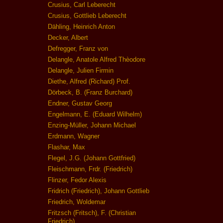
Crusius, Carl Leberecht
Crusius, Gottlieb Leberecht
Dähling, Heinrich Anton
Decker, Albert
Defregger, Franz von
Delangle, Anatole Alfred Thèodore
Delangle, Julien Firmin
Diethe, Alfred (Richard) Prof.
Dörbeck, B. (Franz Burchard)
Endner, Gustav Georg
Engelmann, E. (Eduard Wilhelm)
Enzing-Müller, Johann Michael
Erdmann, Wagner
Flashar, Max
Flegel, J.G. (Johann Gottfried)
Fleischmann, Frdr. (Friedrich)
Flinzer, Fedor Alexis
Fridrich (Friedrich), Johann Gottlieb
Friedrich, Woldemar
Fritzsch (Fritsch), F. (Christian
Friedrich)